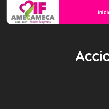
Inic
Acci