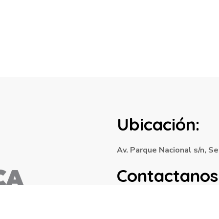
Ubicación:
Av. Parque Nacional s/n, 
Contactanos
Email
dif_@amecameca.gob.mx